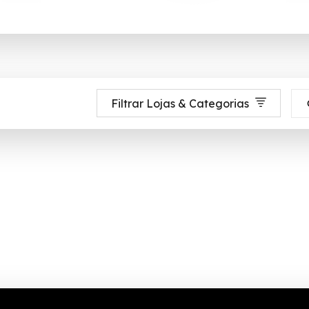
Filtrar Lojas & Categorias
 até 90% de desconto em Agosto 2026, aproveite! ✓ cupom de desconto a