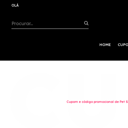
OLÁ
HOME
CUPO
Cupom e código promocional de Pet S