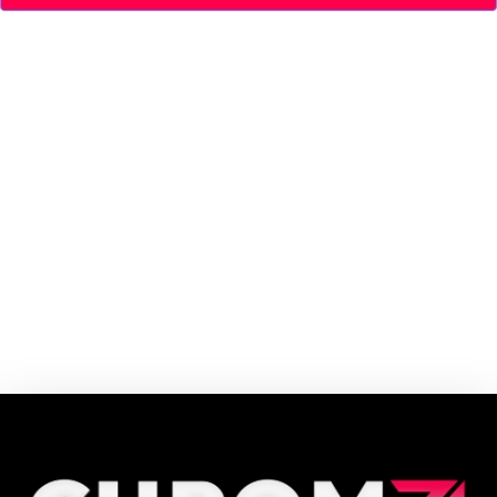
Nascida em 1968, Le biscuit se notabilizou pelo pionerismo regional.
Presente no dia a dia de seus clientes, a marca possui uma ampla e
moderna rede de lojas e franquias, localizadas em 14 estados, oferecendo
uma experiência superior de consumo.
Cupom e código promocional Le Biscuit até 90% de desconto em Agosto
2026, aproveite! ✓ cupom de desconto ativo ✓Verificado em 08/08/2026
às 06:06