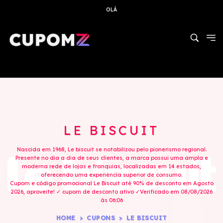
OLÁ
LE BISCUIT
Nascida em 1968, Le biscuit se notabilizou pelo pionerismo regional.
Presente no dia a dia de seus clientes, a marca possui uma ampla e
moderna rede de lojas e franquias, localizadas em 14 estados,
oferecendo uma experiência superior de consumo.
Cupom e código promocional Le Biscuit até 90% de desconto em Agosto
2026, aproveite! ✓ cupom de desconto ativo ✓Verificado em 08/08/2026
às 06:06
HOME
CUPONS
LE BISCUIT