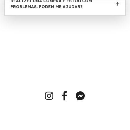
REALIZEI UMA COMPRA E ESTOU COM
PROBLEMAS. PODEM ME AJUDAR?
Cupom de desconto e ofertas até 90% de desconto neste mês de Agosto
2026 em Amazon, Americanas, Aliexpress, Shopee, Oboticario, Natura,
Zattini, C&A, Leroy Merlin, Studioz, e em centenas de lojas, aproveite!
Cupons, códigos de frete grátis, ofertas e promoções, válidos para usar
agora Agosto/2026 com até 90% de desconto. Cupomz, cupons para você