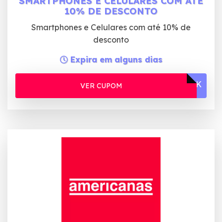
SMARTPHONES E CELULARES COM ATÉ
10% DE DESCONTO
Smartphones e Celulares com até 10% de
desconto
Expira em alguns dias
************NK
VER CUPOM