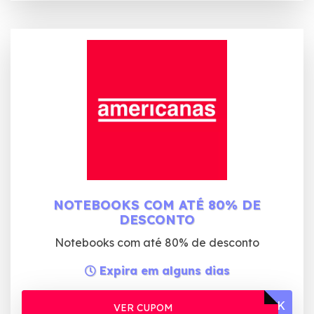
NOTEBOOKS COM ATÉ 80% DE
DESCONTO
Notebooks com até 80% de desconto
Expira em alguns dias
************NK
VER CUPOM