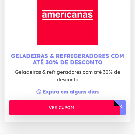
GELADEIRAS & REFRIGERADORES COM
ATÉ 30% DE DESCONTO
Geladeiras & refrigeradores com até 30% de
desconto
Expira em alguns dias
************NK
VER CUPOM