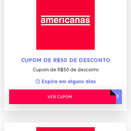
CUPOM DE R$50 DE DESCONTO
Cupom de R$50 de desconto
Expira em alguns dias
***50
VER CUPOM