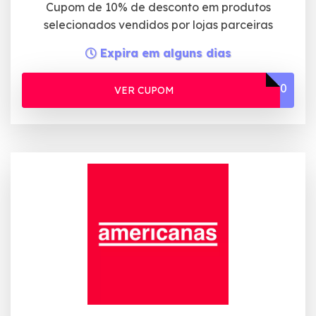
Cupom de 10% de desconto em produtos
selecionados vendidos por lojas parceiras
Expira em alguns dias
******10
VER CUPOM