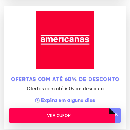
OFERTAS COM ATÉ 60% DE DESCONTO
Ofertas com até 60% de desconto
Expira em alguns dias
************NK
VER CUPOM