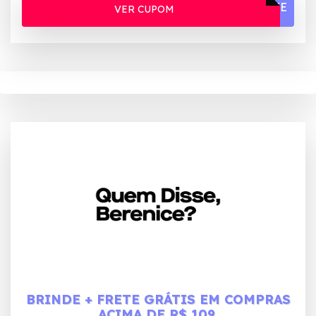
******TE
VER CUPOM
BRINDE + FRETE GRÁTIS EM COMPRAS
ACIMA DE R$ 109.