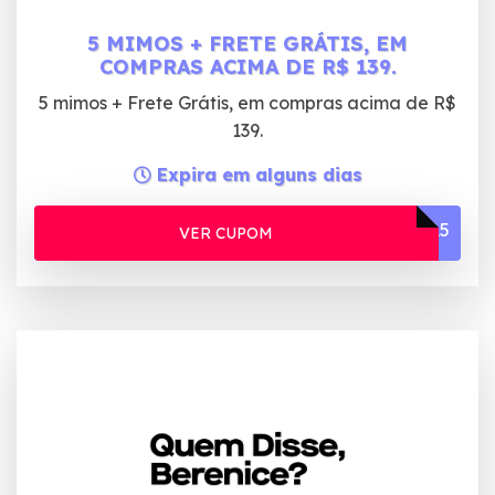
5 MIMOS + FRETE GRÁTIS, EM
COMPRAS ACIMA DE R$ 139.
5 mimos + Frete Grátis, em compras acima de R$
139.
Expira em alguns dias
***A5
VER CUPOM