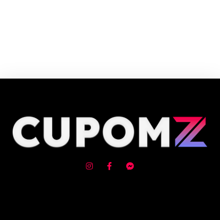
Cupom e código promocional Quem Disse, Berenice? até 90% de desconto
em Agosto 2026, aproveite! Primeira compra com 15%off plus frete!, Ganhe
em compras acima de R$69. , Leve nas compras acima de R$119 em
maquiagem. ✓7 cupons de desconto ativos ✓Verificado em 07/08/2026 às
03:51