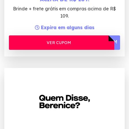
Brinde + frete grátis em compras acima de R$
109.
Expira em alguns dias
******IM
VER CUPOM