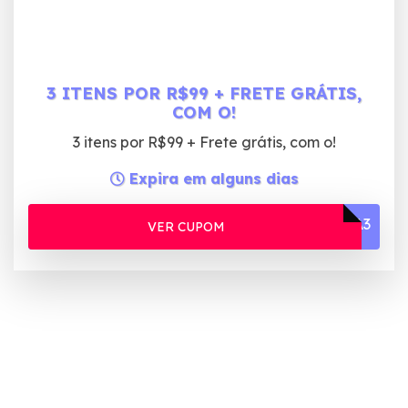
3 ITENS POR R$99 + FRETE GRÁTIS,
COM O!
3 itens por R$99 + Frete grátis, com o!
Expira em alguns dias
***A3
VER CUPOM