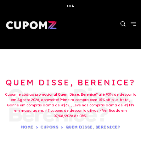
OLÁ
QUEM DISSE, BERENICE?
Cupom e código promocional Quem Disse, Berenice? até 90% de desconto
em Agosto 2026, aproveite! Primeira compra com 15%off plus frete!,
Ganhe em compras acima de R$69. , Leve nas compras acima de R$119
em maquiagem. ✓7 cupons de desconto ativos ✓Verificado em
07/08/2026 às 03:51
HOME
CUPONS
QUEM DISSE, BERENICE?