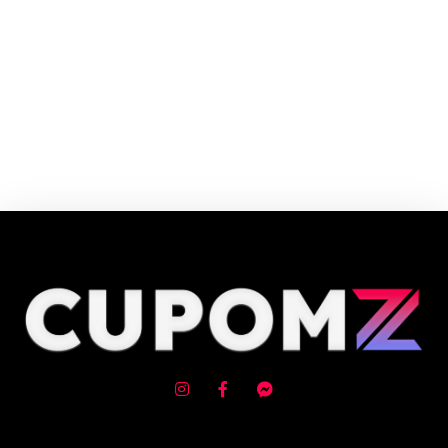
Cupom e código promocional Salon Line até 90% de desconto em Agosto
2026, aproveite! ✓ cupom de desconto ativo ✓Verificado em 08/08/2026
às 15:32