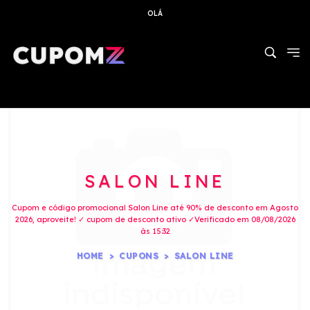
OLÁ
SALON LINE
Cupom e código promocional Salon Line até 90% de desconto em Agosto
2026, aproveite! ✓ cupom de desconto ativo ✓Verificado em 08/08/2026
às 15:32
HOME
CUPONS
SALON LINE