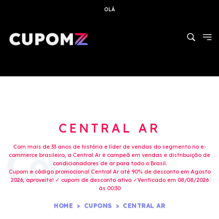
OLÁ
CENTRAL AR
Com mais de 33 anos de história e líder de vendas do segmento no e-
commerce brasileiro, a Central Ar é campeã em vendas e distribuição de
condicionadores de ar para todo o Brasil.
Cupom e código promocional Central Ar até 90% de desconto em Agosto
2026, aproveite! ✓ cupom de desconto ativo ✓Verificado em 08/08/2026
às 00:30
HOME
CUPONS
CENTRAL AR