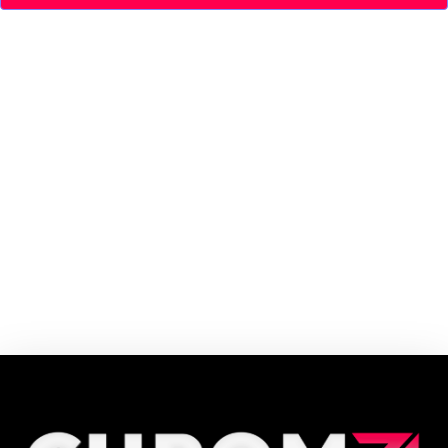
A wemobi é uma plataforma de viagens 100% digital, da compra ao
embarque, que chegou para transformar a experiência de mobilidade no
Brasil, descomplicando a forma de viajar e tornando as viagens
rodoviárias mais simples, seguras, confortáveis e econômica
Cupom e código promocional Wemobi até 90% de desconto em Agosto
2026, aproveite! ✓ cupom de desconto ativo ✓Verificado em 09/08/2026
às 12:39