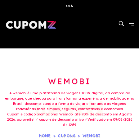
OLÁ
WEMOBI
A wemobi é uma plataforma de viagens 100% digital, da compra ao
embarque, que chegou para transformar a experiência de mobilidade no
Brasil, descomplicando a forma de viajar e tornando as viagens
rodoviárias mais simples, seguras, confortáveis e econômica
Cupom e código promocional Wemobi até 90% de desconto em Agosto
2026, aproveite! ✓ cupom de desconto ativo ✓Verificado em 09/08/2026
às 12:39
HOME
CUPONS
WEMOBI