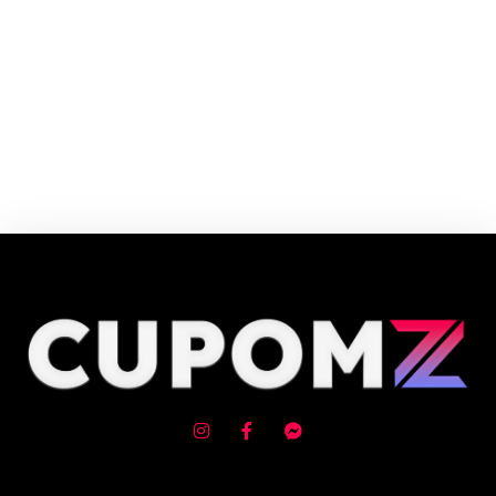
Cupom e código promocional Buson até 90% de desconto em Agosto 2026,
aproveite! ✓ cupom de desconto ativo ✓Verificado em 08/08/2026 às
16:27