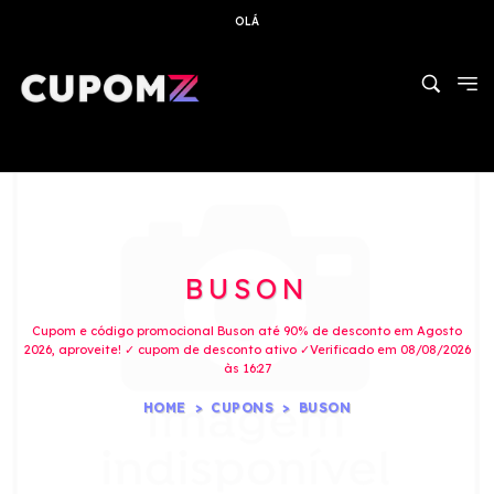
OLÁ
BUSON
Cupom e código promocional Buson até 90% de desconto em Agosto
2026, aproveite! ✓ cupom de desconto ativo ✓Verificado em 08/08/2026
às 16:27
HOME
CUPONS
BUSON