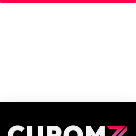
Há 20 anos no mercado da beleza, a Lojas REDE é um grupo de mais de 60
lojas que atua em Minas Gerais. É a maior rede de cosméticos do Brasil,
com o objetivo de promover a beleza como um grande motivador da vida.
Cupom e código promocional Lojas Rede até 90% de desconto em Agosto
2026, aproveite! ✓ cupom de desconto ativo ✓Verificado em 07/08/2026
às 14:10