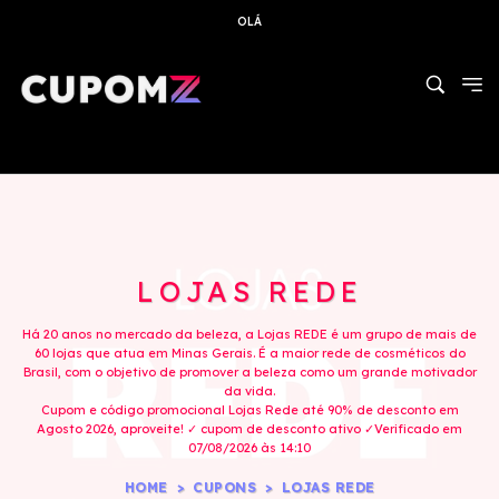
OLÁ
LOJAS REDE
Há 20 anos no mercado da beleza, a Lojas REDE é um grupo de mais de
60 lojas que atua em Minas Gerais. É a maior rede de cosméticos do
Brasil, com o objetivo de promover a beleza como um grande motivador
da vida.
Cupom e código promocional Lojas Rede até 90% de desconto em
Agosto 2026, aproveite! ✓ cupom de desconto ativo ✓Verificado em
07/08/2026 às 14:10
HOME
CUPONS
LOJAS REDE