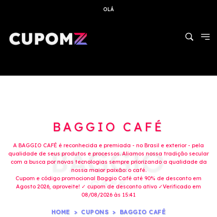
OLÁ
BAGGIO CAFÉ
A BAGGIO CAFÉ é reconhecida e premiada - no Brasil e exterior - pela
qualidade de seus produtos e processos. Aliamos nossa tradição secular
com a busca por novas tecnologias sempre priorizando a qualidade da
nossa maior paixão: o café.
Cupom e código promocional Baggio Café até 90% de desconto em
Agosto 2026, aproveite! ✓ cupom de desconto ativo ✓Verificado em
08/08/2026 às 15:41
HOME
CUPONS
BAGGIO CAFÉ