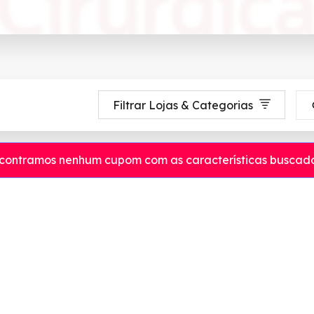
Filtrar Lojas & Categorias
contramos nenhum cupom com as características buscada
ete até 90% de desconto em Agosto 2026, aproveite! ✓ cupom de desconto