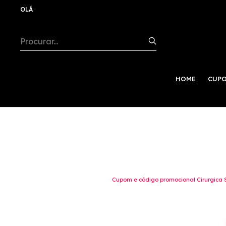
OLÁ
HOME
CUPO
Cupom e código promocional Cirurgica 