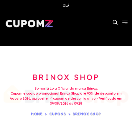
OLÁ
BRINOX SHOP
Somos a Loja Oficial da marca Brinox.
Cupom e código promocional Brinox Shop até 90% de desconto em
Agosto 2026, aproveite! ✓ cupom de desconto ativo ✓Verificado em
09/08/2026 às 09:28
HOME
CUPONS
BRINOX SHOP