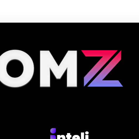
é 90% de desconto em Agosto 2026, aproveite! ✓ cupom de desconto ativ