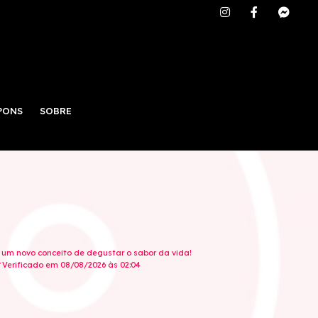
PONS
SOBRE
 um novo conceito de degustar o sabor da vida!
Verificado em 08/08/2026 às 02:04