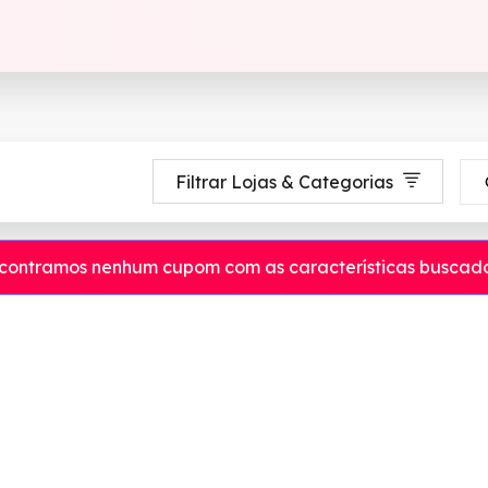
Filtrar Lojas & Categorias
contramos nenhum cupom com as características buscada
e grandes descontos em produtos altamente qualificados. Venha experimenta