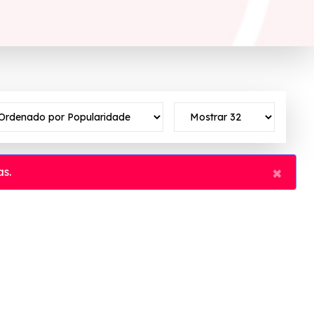
×
s.
r um novo conceito de degustar o sabor da vida!