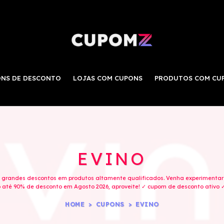
NS DE DESCONTO
LOJAS COM CUPONS
PRODUTOS COM CU
EVINO
ce grandes descontos em produtos altamente qualificados. Venha experimentar
 até 90% de desconto em Agosto 2026, aproveite! ✓ cupom de desconto ativo ✓
HOME
CUPONS
EVINO