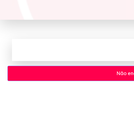
Não en
A Evino é uma loja de vinhos online que oferec