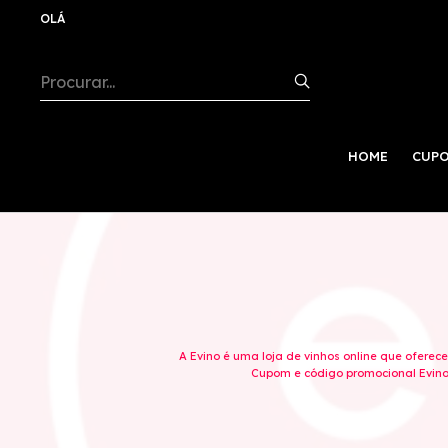
OLÁ
HOME
CUPO
A Evino é uma loja de vinhos online que ofere
Cupom e código promocional Evino