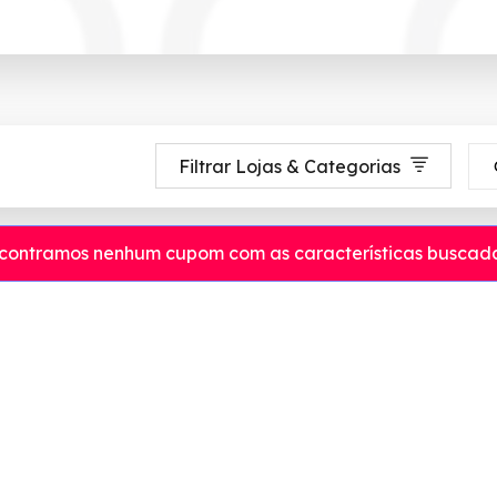
Filtrar Lojas & Categorias
contramos nenhum cupom com as características buscada
é 90% de desconto em Agosto 2026, aproveite! ✓ cupom de desconto ativ