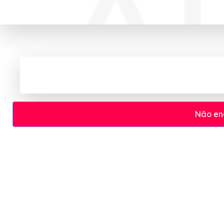
Não en
Cupom e código promocional Adcos at