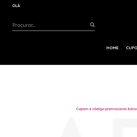
OLÁ
HOME
CUPO
Cupom e código promocional Adcos