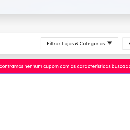
Filtrar Lojas & Categorias
contramos nenhum cupom com as características buscada
é 90% de desconto em Agosto 2026, aproveite! ✓ cupom de desconto ativ