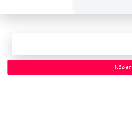
Não en
Cupom e código promocional Gazin at