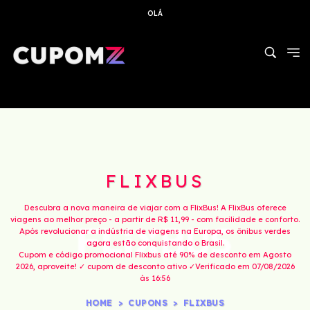
OLÁ
FLIXBUS
Descubra a nova maneira de viajar com a FlixBus! A FlixBus oferece
viagens ao melhor preço - a partir de R$ 11,99 - com facilidade e conforto.
Após revolucionar a indústria de viagens na Europa, os ônibus verdes
agora estão conquistando o Brasil.
Cupom e código promocional Flixbus até 90% de desconto em Agosto
2026, aproveite! ✓ cupom de desconto ativo ✓Verificado em 07/08/2026
às 16:56
HOME
CUPONS
FLIXBUS