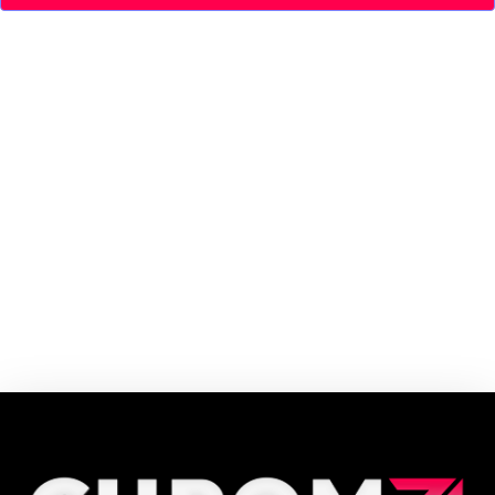
Descubra a nova maneira de viajar com a FlixBus! A FlixBus oferece viagens
ao melhor preço - a partir de R$ 11,99 - com facilidade e conforto. Após
revolucionar a indústria de viagens na Europa, os ônibus verdes agora
estão conquistando o Brasil.
Cupom e código promocional Flixbus até 90% de desconto em Agosto
2026, aproveite! ✓ cupom de desconto ativo ✓Verificado em 07/08/2026
às 16:56