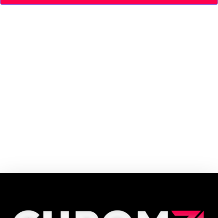
Elements tem como missão ser uma referência no mercado de mobiliário
gamer e corporativo. Conforto no ambiente de trabalho é fundamental
para a produtividade e bem-estar dos colaboradores, por isso, investe em
soluções inovadoras.
Cupom e código promocional Elements até 90% de desconto em Agosto
2026, aproveite! ✓ cupom de desconto ativo ✓Verificado em 07/08/2026
às 04:52