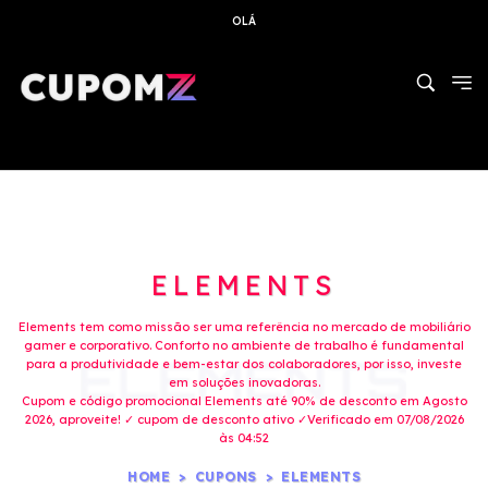
OLÁ
ELEMENTS
Elements tem como missão ser uma referência no mercado de mobiliário
gamer e corporativo. Conforto no ambiente de trabalho é fundamental
para a produtividade e bem-estar dos colaboradores, por isso, investe
em soluções inovadoras.
Cupom e código promocional Elements até 90% de desconto em Agosto
2026, aproveite! ✓ cupom de desconto ativo ✓Verificado em 07/08/2026
às 04:52
HOME
CUPONS
ELEMENTS