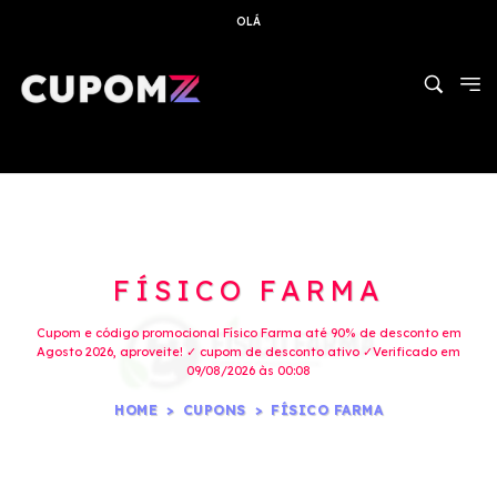
OLÁ
FÍSICO FARMA
Cupom e código promocional Físico Farma até 90% de desconto em
Agosto 2026, aproveite! ✓ cupom de desconto ativo ✓Verificado em
09/08/2026 às 00:08
HOME
CUPONS
FÍSICO FARMA