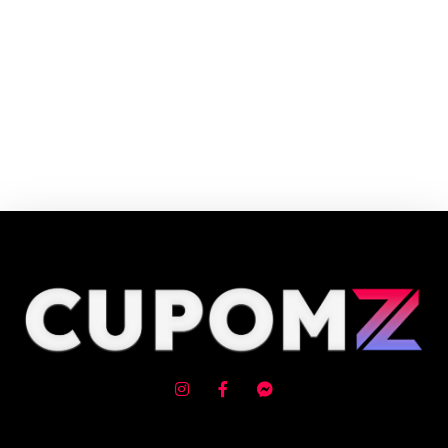
Cupom e código promocional Físico Farma até 90% de desconto em
Agosto 2026, aproveite! ✓ cupom de desconto ativo ✓Verificado em
09/08/2026 às 00:08