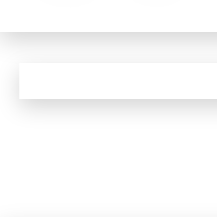
Kiwi.com makes travel affordable and easy. You can bo
Cupom e código promocional de Vôos a