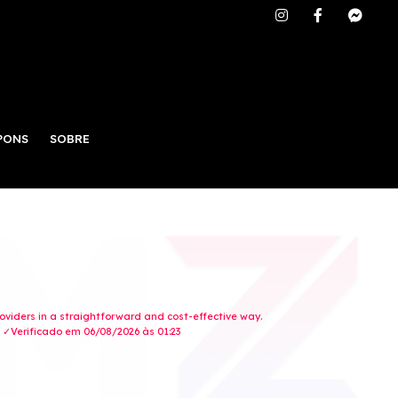
PONS
SOBRE
roviders in a straightforward and cost-effective way.
✓Verificado em 06/08/2026 às 01:23