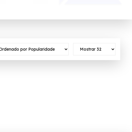
providers in a straightforward and cost-effective way.
vo ✓Verificado em 06/08/2026 às 01:23