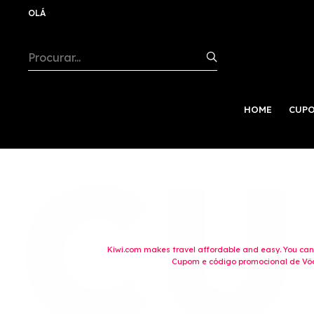
OLÁ
HOME
CUPO
Kiwi.com makes travel affordable and easy. You can b
Cupom e código promocional de Vôo