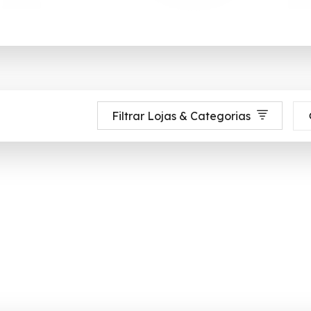
Filtrar Lojas & Categorias
ok anything from individual flights to complete itineraries across multiple 
té 90% de desconto em Agosto 2026, aproveite! ✓ cupom de desconto ati