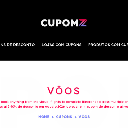
NS DE DESCONTO
LOJAS COM CUPONS
PRODUTOS COM CU
VÔOS
ook anything from individual flights to complete itineraries across multiple p
s até 90% de desconto em Agosto 2026, aproveite! ✓ cupom de desconto ativo 
HOME
CUPONS
VÔOS