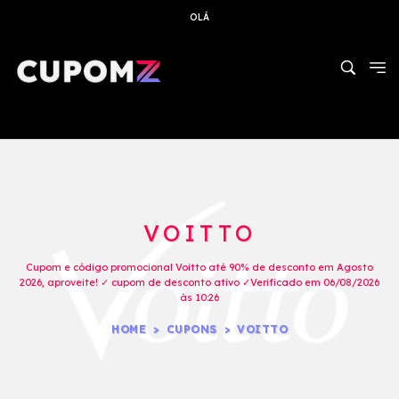
OLÁ
VOITTO
Cupom e código promocional Voitto até 90% de desconto em Agosto
2026, aproveite! ✓ cupom de desconto ativo ✓Verificado em 06/08/2026
às 10:26
HOME
CUPONS
VOITTO