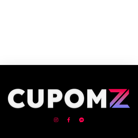
Cupom e código promocional Voitto até 90% de desconto em Agosto
2026, aproveite! ✓ cupom de desconto ativo ✓Verificado em 06/08/2026
às 10:26