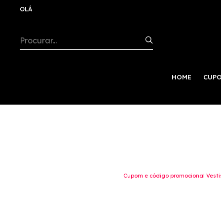
OLÁ
HOME
CUPO
Cupom e código promocional Vestis