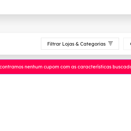
Filtrar Lojas & Categorias
contramos nenhum cupom com as características buscada
té 90% de desconto em Agosto 2026, aproveite! ✓ cupom de desconto ativ