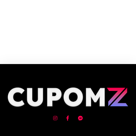
Cupom e código promocional Vacato Hoteis até 90% de desconto em
Agosto 2026, aproveite! ✓ cupom de desconto ativo ✓Verificado em
09/08/2026 às 12:36