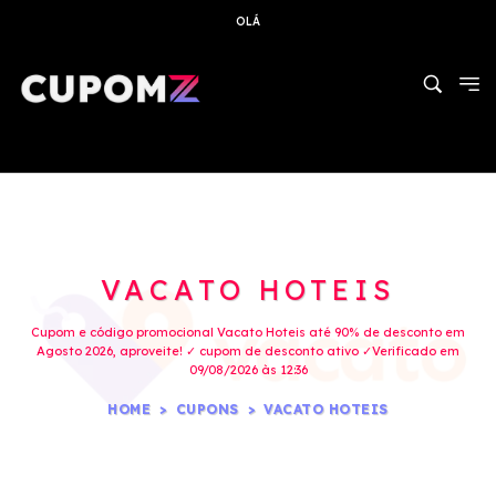
OLÁ
VACATO HOTEIS
Cupom e código promocional Vacato Hoteis até 90% de desconto em
Agosto 2026, aproveite! ✓ cupom de desconto ativo ✓Verificado em
09/08/2026 às 12:36
HOME
CUPONS
VACATO HOTEIS