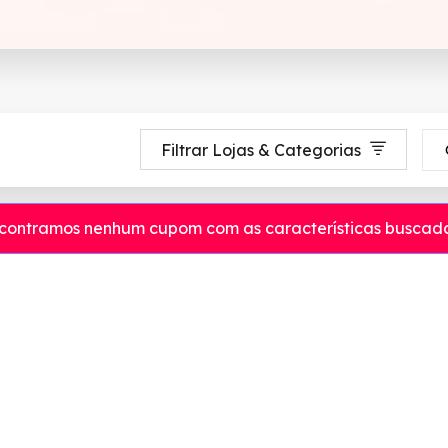
Filtrar Lojas & Categorias
contramos nenhum cupom com as características buscada
é 90% de desconto em Agosto 2026, aproveite! ✓ cupom de desconto ativ