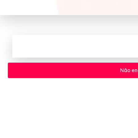
Não en
Cupom e código promocional Swift at