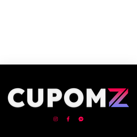
Cupom e código promocional Submarino até 90% de desconto em Agosto
2026, aproveite! ✓ cupom de desconto ativo ✓Verificado em 06/08/2026
às 06:30