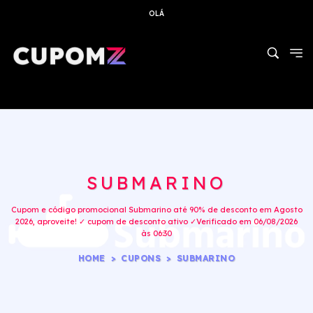
OLÁ
SUBMARINO
Cupom e código promocional Submarino até 90% de desconto em Agosto
2026, aproveite! ✓ cupom de desconto ativo ✓Verificado em 06/08/2026
às 06:30
HOME
CUPONS
SUBMARINO