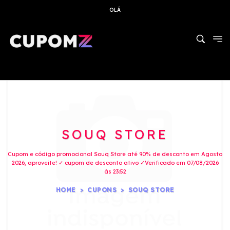
OLÁ
SOUQ STORE
Cupom e código promocional Souq Store até 90% de desconto em Agosto
2026, aproveite! ✓ cupom de desconto ativo ✓Verificado em 07/08/2026
às 23:52
HOME
CUPONS
SOUQ STORE