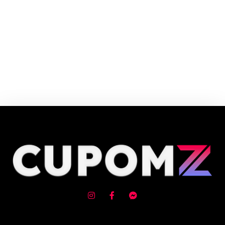
Cupom e código promocional Souq Store até 90% de desconto em Agosto
2026, aproveite! ✓ cupom de desconto ativo ✓Verificado em 07/08/2026
às 23:52