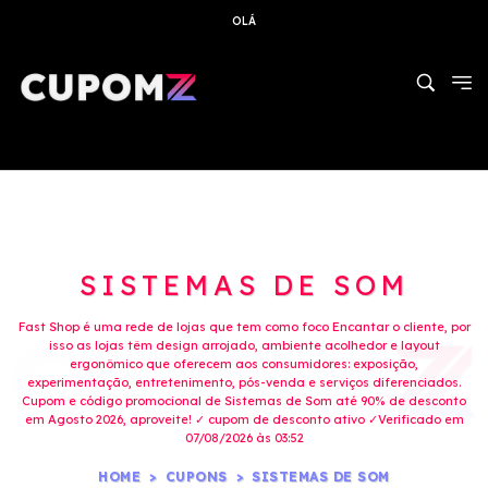
OLÁ
SISTEMAS DE SOM
Fast Shop é uma rede de lojas que tem como foco Encantar o cliente, por
isso as lojas têm design arrojado, ambiente acolhedor e layout
ergonômico que oferecem aos consumidores: exposição,
experimentação, entretenimento, pós-venda e serviços diferenciados.
Cupom e código promocional de Sistemas de Som até 90% de desconto
em Agosto 2026, aproveite! ✓ cupom de desconto ativo ✓Verificado em
07/08/2026 às 03:52
HOME
CUPONS
SISTEMAS DE SOM