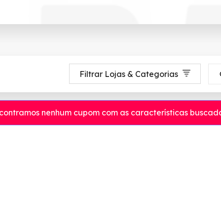
Filtrar Lojas & Categorias
contramos nenhum cupom com as características buscada
até 90% de desconto em Agosto 2026, aproveite! ✓ cupom de desconto at