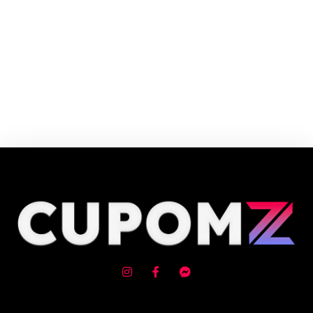
Cupom e código promocional Sawary até 90% de desconto em Agosto
2026, aproveite! ✓ cupom de desconto ativo ✓Verificado em 08/08/2026
às 15:54