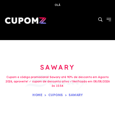
OLÁ
SAWARY
Cupom e código promocional Sawary até 90% de desconto em Agosto
2026, aproveite! ✓ cupom de desconto ativo ✓Verificado em 08/08/2026
às 15:54
HOME
CUPONS
SAWARY