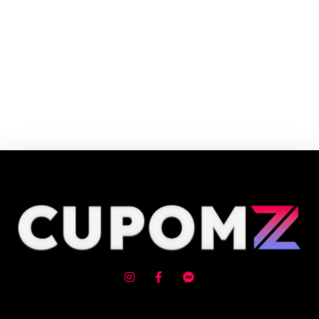
Cupom e código promocional Saraiva Educação até 90% de desconto em
Agosto 2026, aproveite! ✓ cupom de desconto ativo ✓Verificado em
08/08/2026 às 06:00