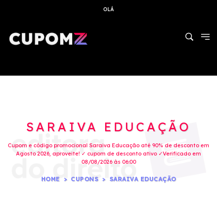
OLÁ
SARAIVA EDUCAÇÃO
Cupom e código promocional Saraiva Educação até 90% de desconto em
Agosto 2026, aproveite! ✓ cupom de desconto ativo ✓Verificado em
08/08/2026 às 06:00
HOME
CUPONS
SARAIVA EDUCAÇÃO