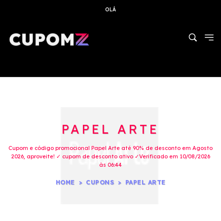
OLÁ
PAPEL ARTE
Cupom e código promocional Papel Arte até 90% de desconto em Agosto
2026, aproveite! ✓ cupom de desconto ativo ✓Verificado em 10/08/2026
às 06:44
HOME
CUPONS
PAPEL ARTE