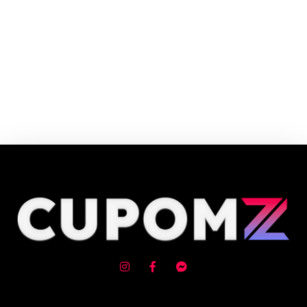
Cupom e código promocional Papel Arte até 90% de desconto em Agosto
2026, aproveite! ✓ cupom de desconto ativo ✓Verificado em 10/08/2026
às 06:44