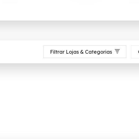
Filtrar Lojas & Categorias
o, Francis, Karina, Ox Cosméticos, Phytoderm, entre outras) oferecendo d
iões até 90% de desconto em Agosto 2026, aproveite! ✓ cupom de descont