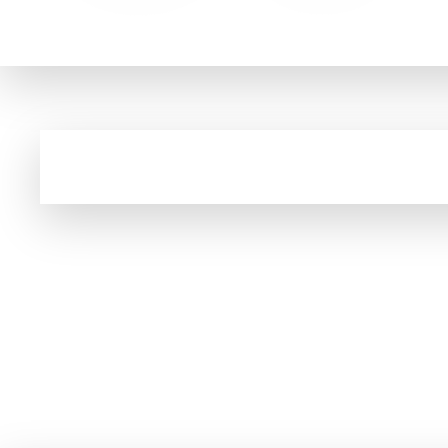
Compra Flora trabalha com 12 marcas (Minuan
Cupom e código promocional de Outras ocas