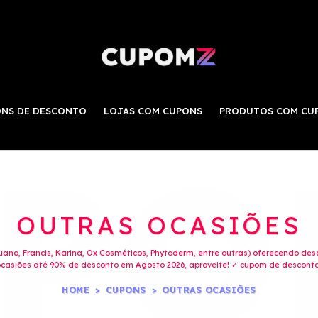
NS DE DESCONTO
LOJAS COM CUPONS
PRODUTOS COM CU
OUTRAS OCASIÕES
ano, Francis, Karina, Ox Cosméticos, Phytoderm, entre outras) oferecendo des
asiões até 90% de desconto em Agosto 2026, aproveite! ✓ cupom de desconto 
HOME
CUPONS
OUTRAS OCASIÕES