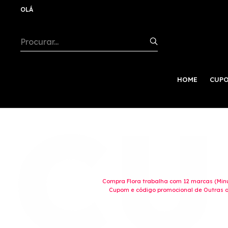
OLÁ
HOME
CUPO
Compra Flora trabalha com 12 marcas (Minu
Cupom e código promocional de Outras oc