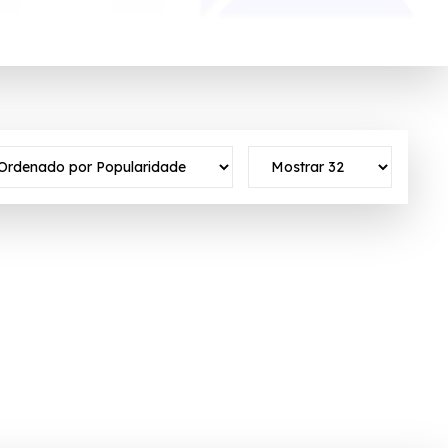
escontos especiais em seu ecommerce próprio.
o ativo ✓Verificado em 07/08/2026 às 23:11