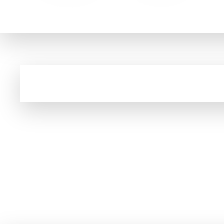
A marca Top of Mind eleita 7 vezes pelo co
Cupom e código promocional de Notebook