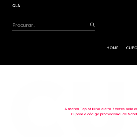
OLÁ
HOME
CUPO
A marca Top of Mind eleita 7 vezes pelo 
Cupom e código promocional de Noteb