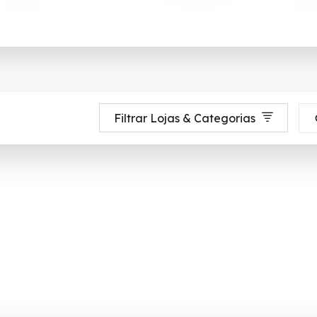
Filtrar Lojas & Categorias
nsumidor disponibiliza mais de 11 milhões de produtos para todos os públic
 até 90% de desconto em Agosto 2026, aproveite! ✓ cupom de desconto a