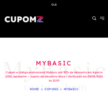
OLÁ
MYBASIC
Cupom e código promocional Mybasic até 90% de desconto em Agosto
2026, aproveite! ✓ cupom de desconto ativo ✓Verificado em 09/08/2026
às 22:55
HOME
CUPONS
MYBASIC