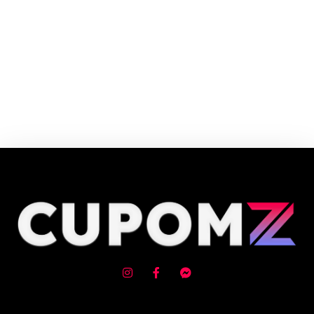
Cupom e código promocional Mybasic até 90% de desconto em Agosto
2026, aproveite! ✓ cupom de desconto ativo ✓Verificado em 09/08/2026
às 22:55