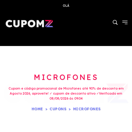
OLÁ
MICROFONES
Cupom e código promocional de Microfones até 90% de desconto em
Agosto 2026, aproveite! ✓ cupom de desconto ativo ✓Verificado em
08/08/2026 às 09:04
HOME
CUPONS
MICROFONES