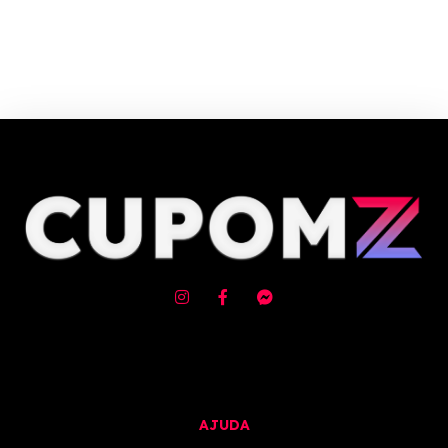
Cupom e código promocional de Microfones até 90% de desconto em
Agosto 2026, aproveite! ✓ cupom de desconto ativo ✓Verificado em
08/08/2026 às 09:04
AJUDA