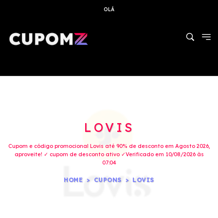
OLÁ
LOVIS
Cupom e código promocional Lovis até 90% de desconto em Agosto 2026,
aproveite! ✓ cupom de desconto ativo ✓Verificado em 10/08/2026 às
07:04
HOME
CUPONS
LOVIS