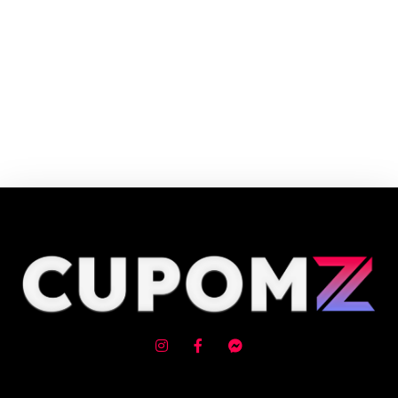
Cupom e código promocional Livrarias Curitiba até 90% de desconto em
Agosto 2026, aproveite! ✓ cupom de desconto ativo ✓Verificado em
10/08/2026 às 07:11