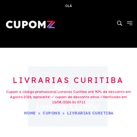
OLÁ
LIVRARIAS CURITIBA
Cupom e código promocional Livrarias Curitiba até 90% de desconto em
Agosto 2026, aproveite! ✓ cupom de desconto ativo ✓Verificado em
10/08/2026 às 07:11
HOME
CUPONS
LIVRARIAS CURITIBA