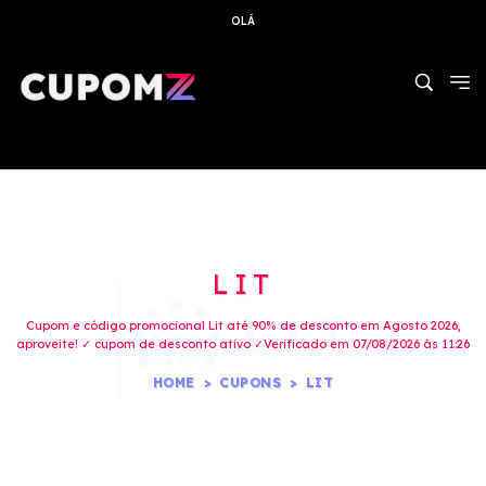
OLÁ
LIT
Cupom e código promocional Lit até 90% de desconto em Agosto 2026,
aproveite! ✓ cupom de desconto ativo ✓Verificado em 07/08/2026 às 11:26
HOME
CUPONS
LIT