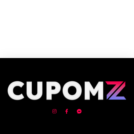
Cupom e código promocional Lit até 90% de desconto em Agosto 2026,
aproveite! ✓ cupom de desconto ativo ✓Verificado em 07/08/2026 às
11:26