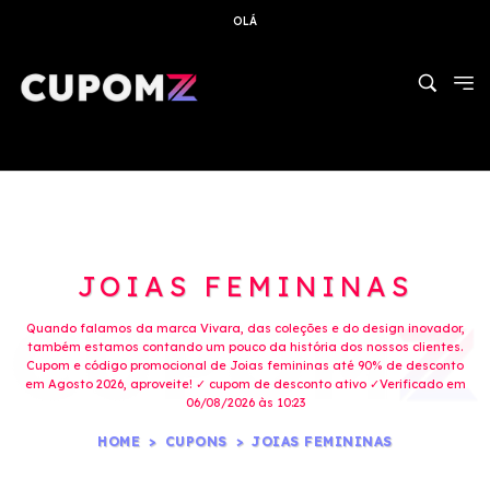
OLÁ
JOIAS FEMININAS
Quando falamos da marca Vivara, das coleções e do design inovador,
também estamos contando um pouco da história dos nossos clientes.
Cupom e código promocional de Joias femininas até 90% de desconto
em Agosto 2026, aproveite! ✓ cupom de desconto ativo ✓Verificado em
06/08/2026 às 10:23
HOME
CUPONS
JOIAS FEMININAS