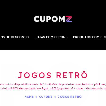
NS DE DESCONTO
LOJAS COM CUPONS
PRODUTOS COM CU
JOGOS RETRÔ
consumidor disponibiliza mais de 11 milhões de produtos para todos os públicos
etrô até 90% de desconto em Agosto 2026, aproveite! ✓ cupom de desconto at
HOME
CUPONS
JOGOS RETRÔ