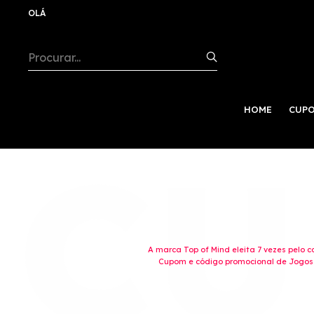
OLÁ
HOME
CUPO
A marca Top of Mind eleita 7 vezes pelo 
Cupom e código promocional de Jogos r