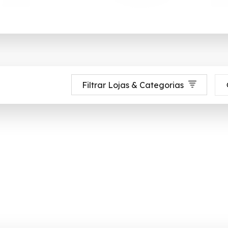
Filtrar Lojas & Categorias
nsumidor disponibiliza mais de 11 milhões de produtos para todos os públic
rô até 90% de desconto em Agosto 2026, aproveite! ✓ cupom de desconto 