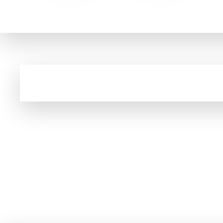
A marca Top of Mind eleita 7 vezes pelo co
Cupom e código promocional de Jogos ret