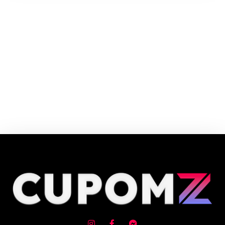
O Carrefour é o Hipermercado Número 1 da Europa e o maior varejista
alimentar do Brasil. O Grupo Carrefour está presente na vida de mais de
100 milhões de consumidores da Europa, Ásia e América Latina.
Cupom e código promocional de Instrumentos musicais até 90% de
desconto em Agosto 2026, aproveite! ✓ cupom de desconto ativo
✓Verificado em 06/08/2026 às 08:19