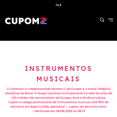
OLÁ
INSTRUMENTOS
MUSICAIS
O Carrefour é o Hipermercado Número 1 da Europa e o maior varejista
alimentar do Brasil. O Grupo Carrefour está presente na vida de mais de
100 milhões de consumidores da Europa, Ásia e América Latina.
Cupom e código promocional de Instrumentos musicais até 90% de
desconto em Agosto 2026, aproveite! ✓ cupom de desconto ativo
✓Verificado em 06/08/2026 às 08:19