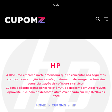
OLÁ
HP
A HP é uma empresa norte americana que se concentra nos seguintes
campos: computação, impressão, tratamento de imagem e também
comercialização de software e serviços.
Cupom e código promocional Hp até 90% de desconto em Agosto 2026,
aproveite! ✓ cupom de desconto ativo ✓Verificado em 08/08/2026 às
07:09
HOME
CUPONS
HP