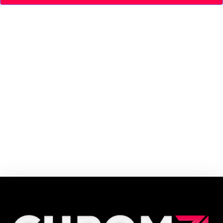
A HOPE Lingerie é uma marca brasileira de moda íntima fundada em 1966
por Nissim Hara, no bairro do Brás, em São Paulo. Com mais de cinco
décadas de história, a HOPE consolidou-se como referência no segmento,
destacando-se por sua inovação.
Cupom e código promocional Hope Lingerie até 90% de desconto em
Agosto 2026, aproveite! ✓ cupom de desconto ativo ✓Verificado em
10/08/2026 às 16:46