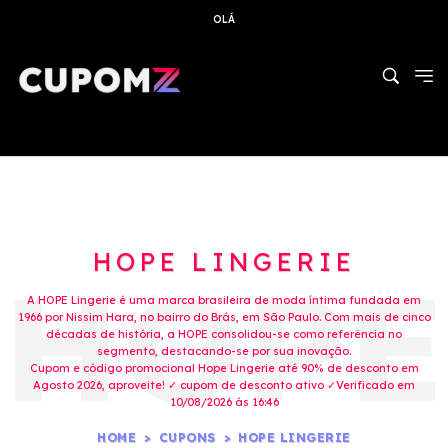
OLÁ
HOPE LINGERIE
A HOPE Lingerie é uma marca brasileira de moda íntima fundada em
1966 por Nissim Hara, no bairro do Brás, em São Paulo. Com mais de cinco
décadas de história, a HOPE consolidou-se como referência no
segmento, destacando-se por sua inovação.
Cupom e código promocional Hope Lingerie até 90% de desconto em
Agosto 2026, aproveite! ✓ cupom de desconto ativo ✓Verificado em
10/08/2026 às 16:46
HOME
CUPONS
HOPE LINGERIE