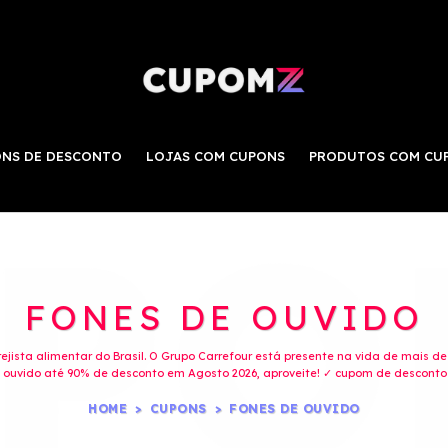
NS DE DESCONTO
LOJAS COM CUPONS
PRODUTOS COM CU
FONES DE OUVIDO
jista alimentar do Brasil. O Grupo Carrefour está presente na vida de mais d
ouvido até 90% de desconto em Agosto 2026, aproveite! ✓ cupom de desconto 
HOME
CUPONS
FONES DE OUVIDO