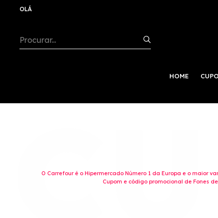
OLÁ
HOME
CUPO
O Carrefour é o Hipermercado Número 1 da Europa e o maior vare
Cupom e código promocional de Fones de 