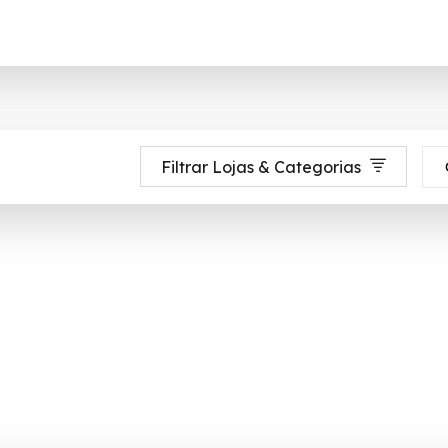
Filtrar Lojas & Categorias
ista alimentar do Brasil. O Grupo Carrefour está presente na vida de mais 
vido até 90% de desconto em Agosto 2026, aproveite! ✓ cupom de descont