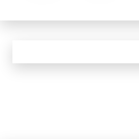
O Carrefour é o Hipermercado Número 1 da Europa e o maior varej
Cupom e código promocional de Fones de ou