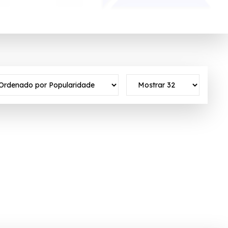
de 100 milhões de consumidores da Europa, Ásia e América Latina.
o ativo ✓Verificado em 08/08/2026 às 02:02