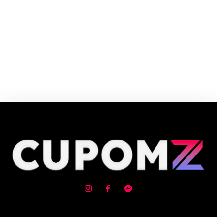
Cupom e código promocional Farmamake até 90% de desconto em Agosto
2026, aproveite! ✓ cupom de desconto ativo ✓Verificado em 07/08/2026
às 11:40