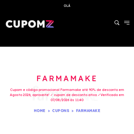
OLÁ
FARMAMAKE
Cupom e código promocional Farmamake até 90% de desconto em
Agosto 2026, aproveite! ✓ cupom de desconto ativo ✓Verificado em
07/08/2026 às 11:40
HOME
CUPONS
FARMAMAKE