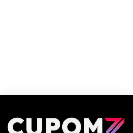
Droga Raia tem mais de 600 lojas espalhadas pelo Brasil e faz parte do
grupo Raia Drogasil S/A, com mais de 1.400 lojas. A farmácia Raia foi
fundada em 3 de agosto de 1905.
Cupom e código promocional Droga Raia até 90% de desconto em Agosto
2026, aproveite! ✓ cupom de desconto ativo ✓Verificado em 07/08/2026
às 09:27