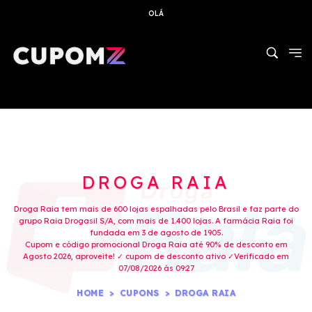
OLÁ
DROGA RAIA
Droga Raia tem mais de 600 lojas espalhadas pelo Brasil e faz parte do
grupo Raia Drogasil S/A, com mais de 1.400 lojas. A farmácia Raia foi
fundada em 3 de agosto de 1905.
Cupom e código promocional Droga Raia até 90% de desconto em
Agosto 2026, aproveite! ✓ cupom de desconto ativo ✓Verificado em
07/08/2026 às 09:27
HOME
CUPONS
DROGA RAIA