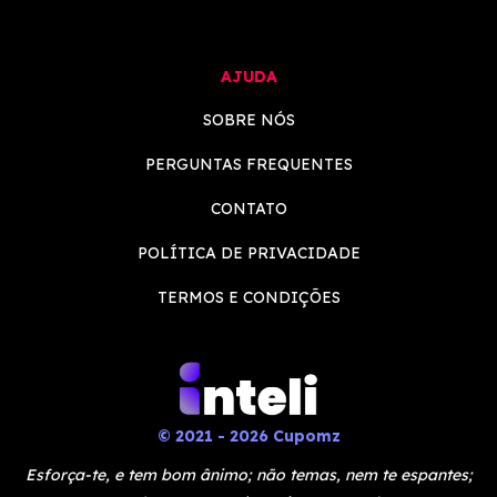
AJUDA
SOBRE NÓS
PERGUNTAS FREQUENTES
CONTATO
POLÍTICA DE PRIVACIDADE
TERMOS E CONDIÇÕES
© 2021 - 2026 Cupomz
Esforça-te, e tem bom ânimo; não temas, nem te espantes;