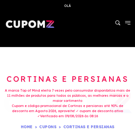
OLÁ
CORTINAS E PERSIANAS
A marca Top of Mind eleita 7 vezes pelo consumidor disponibiliza mais de
11 milhões de produtos para todos os públicos, as melhores marcas e o
maior sortimento
Cupom e código promocional de Cortinas e persianas até 90% de
desconto em Agosto 2026, aproveite! ✓ cupom de desconto ativo
✓Verificado em 09/08/2026 às 08:16
HOME
CUPONS
CORTINAS E PERSIANAS