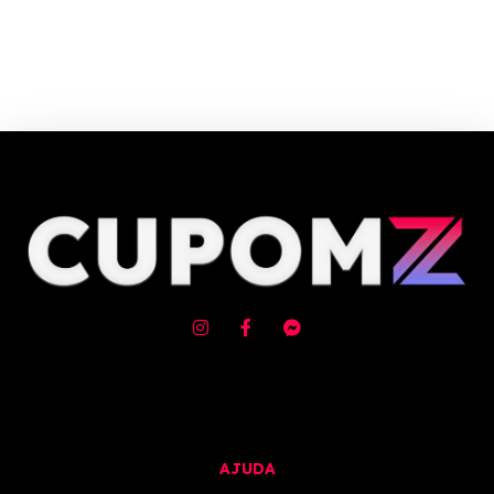
Cupom e código promocional de Chuveiros até 90% de desconto em
Agosto 2026, aproveite! ✓ cupom de desconto ativo ✓Verificado em
09/08/2026 às 10:10
AJUDA