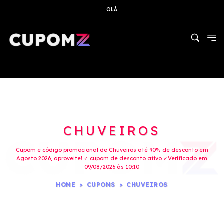
OLÁ
CHUVEIROS
Cupom e código promocional de Chuveiros até 90% de desconto em
Agosto 2026, aproveite! ✓ cupom de desconto ativo ✓Verificado em
09/08/2026 às 10:10
HOME
CUPONS
CHUVEIROS