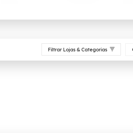
Filtrar Lojas & Categorias
rcio eletrônico brasileiro e é a maior referência brasileira do varejo on-
mória até 90% de desconto em Agosto 2026, aproveite! ✓ cupom de descon