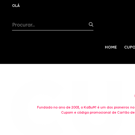
OLÁ
HOME
CUPO
Fundado no ano de 2003, o KaBuM! é um dos pioneiros no co
Cupom e código promocional de Cartão de 