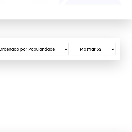
line no segmento especializado de informática e eletrônicos.
to ativo ✓Verificado em 06/08/2026 às 17:21