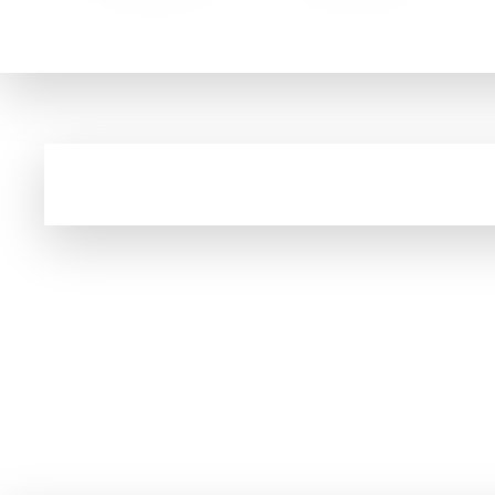
Fundado no ano de 2003, o KaBuM! é um dos pioneiros no comé
Cupom e código promocional de Cartão de me